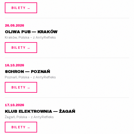
BILETY →
26.09.2026
OLIWA PUB — KRAKÓW
Kraków, Polska - z AntyRefleks
BILETY →
16.10.2026
SCHRON — POZNAŃ
Poznań, Polska - z AntyRefleks
BILETY →
17.10.2026
KLUB ELEKTROWNIA — ŻAGAŃ
Żagań, Polska - z AntyRefleks
BILETY →