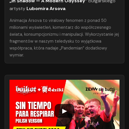
„In Shadow — A Modern Odyssey”
bułgarskiego
artysty
Lubomira Arsova
.
Animacja Arsova to viralowy fenomen z ponad 50
milionami wyświetleń, komentarz do współczesnego
świata, konsumpcjonizmu i manipulacji. Wykorzystanie jej
fragmentów w naszym teledysku to wyjątkowa
współpraca, która nadaje „Pandemian” dodatkowy
wymiar.
▶