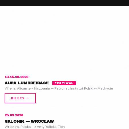
13-15.08.2026
AUPA LUMBREIRAS!!
FESTIWAL
Villena, Alicante - Hiszpania — Patronat: Instytut Polski w Madrycie
BILETY →
25.09.2026
SALONIK — WROCŁAW
Wrocław, Polska - z AntyRefleks, Tlen