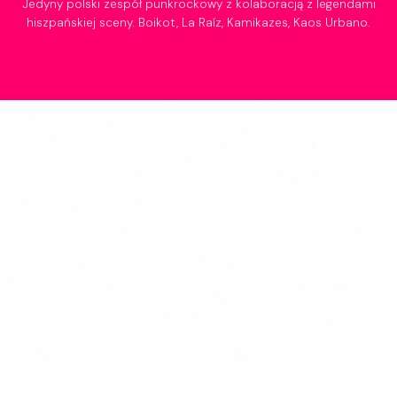
Jedyny polski zespół punkrockowy z kolaboracją z legendami
hiszpańskiej sceny. Boikot, La Raíz, Kamikazes, Kaos Urbano.