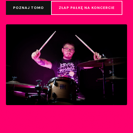
SIN TIEMPO PARA RESPIRAR
Polski cover legendarnego Boikot. Teledysk już jest -
obejrzyj na YouTube i posłuchaj na Spotify.
OBEJRZYJ TELEDYSK
SŁUCHAJ NA SPOTIFY