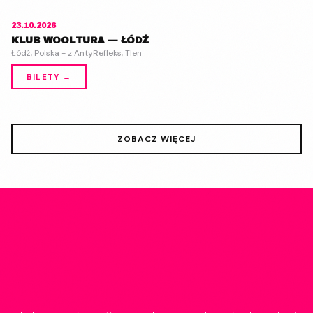
23.10.2026
KLUB WOOLTURA — ŁÓDŹ
Łódź, Polska - z AntyRefleks, Tlen
BILETY →
ZOBACZ WIĘCEJ