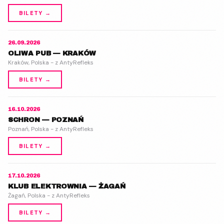
BILETY →
26.09.2026
OLIWA PUB — KRAKÓW
Kraków, Polska - z AntyRefleks
BILETY →
16.10.2026
SCHRON — POZNAŃ
Poznań, Polska - z AntyRefleks
BILETY →
17.10.2026
KLUB ELEKTROWNIA — ŻAGAŃ
Żagań, Polska - z AntyRefleks
BILETY →