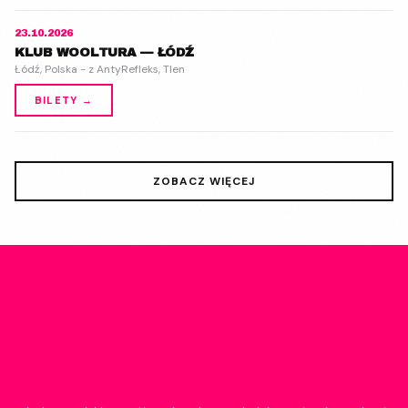
23.10.2026
KLUB WOOLTURA — ŁÓDŹ
Łódź, Polska - z AntyRefleks, Tlen
BILETY →
ZOBACZ WIĘCEJ