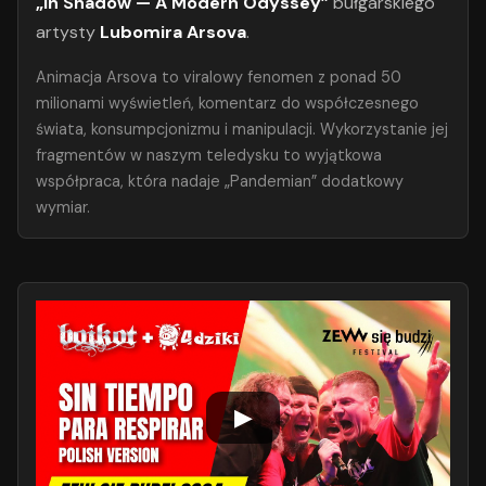
„In Shadow — A Modern Odyssey”
bułgarskiego
artysty
Lubomira Arsova
.
Animacja Arsova to viralowy fenomen z ponad 50
milionami wyświetleń, komentarz do współczesnego
świata, konsumpcjonizmu i manipulacji. Wykorzystanie jej
fragmentów w naszym teledysku to wyjątkowa
współpraca, która nadaje „Pandemian” dodatkowy
wymiar.
▶