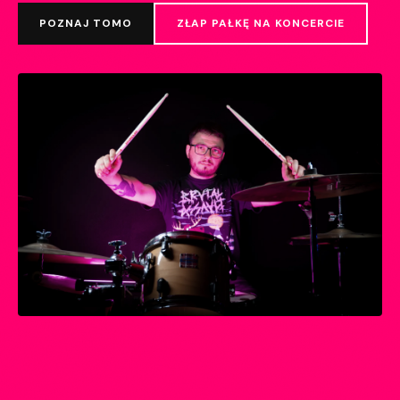
SIN TIEMPO PARA RESPIRAR
Polski cover legendarnego Boikot. Teledysk już jest -
obejrzyj na YouTube i posłuchaj na Spotify.
OBEJRZYJ TELEDYSK
SŁUCHAJ NA SPOTIFY