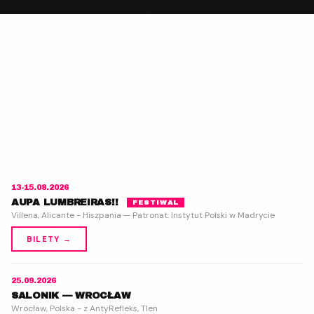
13-15.08.2026
AUPA LUMBREIRAS!!
FESTIWAL
Villena, Alicante - Hiszpania — Patronat: Instytut Polski w Madrycie
BILETY →
25.09.2026
SALONIK — WROCŁAW
Wrocław, Polska - z AntyRefleks, Tlen