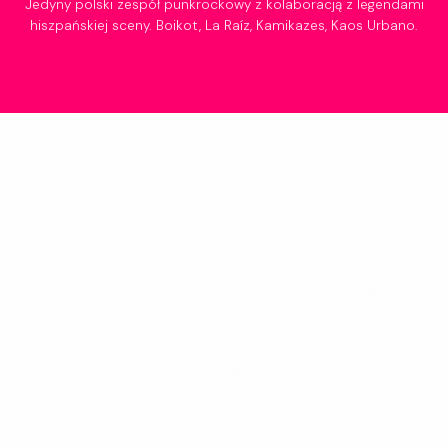
Jedyny polski zespół punkrockowy z kolaboracją z legendami
hiszpańskiej sceny. Boikot, La Raíz, Kamikazes, Kaos Urbano.